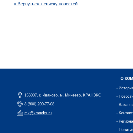
« Вернуться к списку новостей
О КО
- Истори
153007, г. Иваново, м. Минеево, КРАНЭКС
- Новост
8 (800) 200-77-08
- Ваканс
mk@kraneks.ru
- Контак
- Регион
- Полити