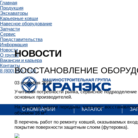
Главная
Продукция
Экскаваторы
Карьерные ковши
Навесное оборудование
Запчасти
Сервис
Представительства
Информация
Новости
НОВОСТИ
О группе
Вакансии и карьера
Контакты
ВОСCТАНОВЛЕНИЕ ОБОРУД
8 (800) 200-77-08
03 сентября 2018
Учитывая потребности рынка, сервисное подразделение
основных производителей.
На прошлой неделе переданы заказчику восстановленн
О КОМПАНИИ
КАТАЛОГ
ЗА
3
объемом 16 м
.
В перечень работ по ремонту ковшей, оказываемых вход
покрытие поверхности защитным слоем (футеровка).