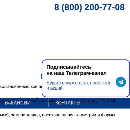
8 (800) 200-77-08
Подписывайтесь
на наш Телеграм-канал
8 (800) 200-77-08
Будьте в курсе всех новостей
сстановлению ковшей к тяжелой карьерной технике всех
и акций
Ваш город:
Калининград
3
3
ъемом 4 м
и 15 м
, а также ковш к экскаватору PC 3000
ВАКАНСИИ
КОНТАКТЫ
мки), замена днища, восстановление геометрии и формы,