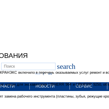
ОВАНИЯ
search
 КРАНЭКС включило в перечень оказываемых услуг ремонт и во
RUS
EN
ые ковши для экскаваторов LIBHERR 964 и LIBHERR 9250, об
ПЧАСТИ
НОВОСТИ
СЕРВИС
ят замена рабочего инструмента (пластины, зубья, режущие кро