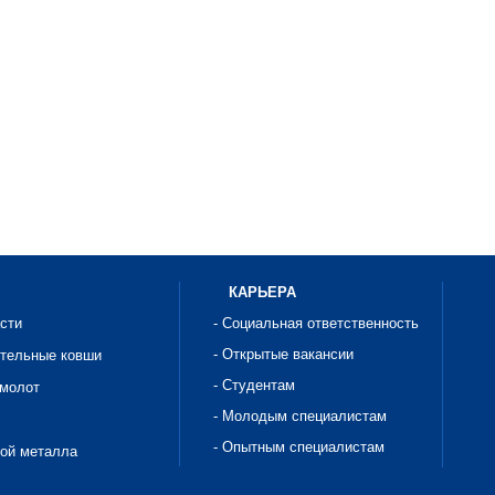
КАРЬЕРА
асти
- Социальная ответственность
- Открытые вакансии
ительные ковши
- Студентам
омолот
- Молодым специалистам
- Опытным специалистам
рой металла