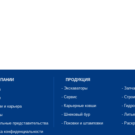
МПАНИИ
ПРОДУКЦИЯ
- Экскаваторы
- Запч
я
- Сервис
- Стро
и
- Карьерные ковши
- Гидр
ии и карьера
- Шнековый бур
- Литье
ты
альные представительства
- Поковки и штамповки
- Раск
ка конфиденциальности