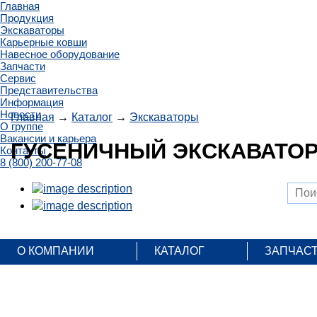
Главная
Продукция
Экскаваторы
Карьерные ковши
Навесное оборудование
Запчасти
Сервис
Представительства
Информация
Новости
Главная
→
Каталог
→
Экскаваторы
О группе
Вакансии и карьера
ГУСЕНИЧНЫЙ ЭКСКАВАТОР 
Контакты
8 (800) 200-77-08
О КОМПАНИИ
КАТАЛОГ
ЗАПЧАС