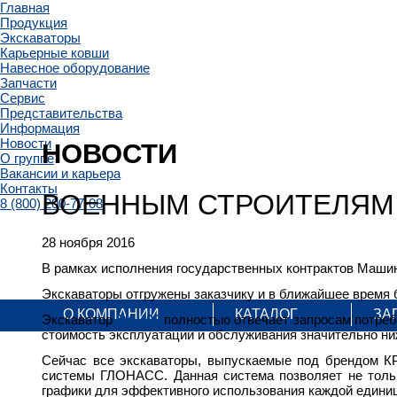
Главная
Продукция
Экскаваторы
Карьерные ковши
Навесное оборудование
Запчасти
Сервис
Представительства
Информация
Новости
НОВОСТИ
О группе
Вакансии и карьера
Контакты
ВОЕННЫМ СТРОИТЕЛЯМ
8 (800) 200-77-08
28 ноября 2016
В рамках исполнения государственных контрактов Маши
Экскаваторы отгружены заказчику и в ближайшее время
О КОМПАНИИ
КАТАЛОГ
ЗА
Экскаватор
EK 400
полностью отвечает запросам потреби
стоимость эксплуатации и обслуживания значительно ни
Сейчас все экскаваторы, выпускаемые под брендом КР
системы ГЛОНАСС. Данная система позволяет не тольк
графики для эффективного использования каждой едини