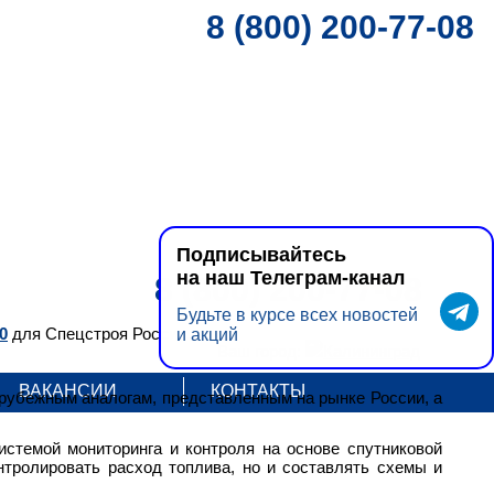
8 (800) 200-77-08
Подписывайтесь
на наш Телеграм-канал
8 (800) 200-77-08
Будьте в курсе всех новостей
0
для Спецстроя России.
и акций
Ваш город:
Калининград
ВАКАНСИИ
КОНТАКТЫ
арубежным аналогам, представленным на рынке России, а
стемой мониторинга и контроля на основе спутниковой
тролировать расход топлива, но и составлять схемы и