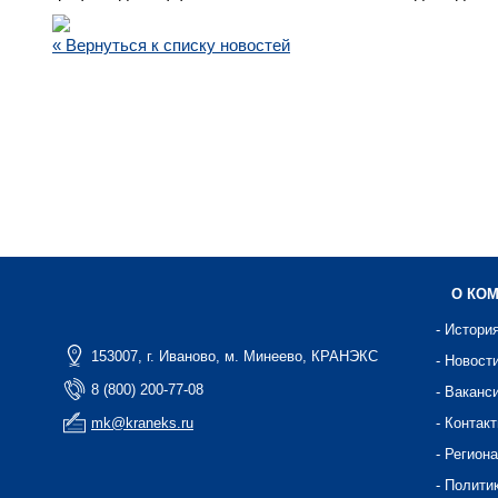
« Вернуться к списку новостей
О КО
- Истори
153007, г. Иваново, м. Минеево, КРАНЭКС
- Новост
8 (800) 200-77-08
- Ваканс
mk@kraneks.ru
- Контак
- Регион
- Полити