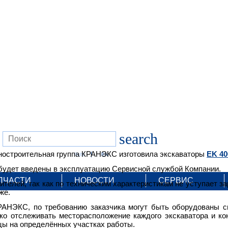
search
ностроительная группа КРАНЭКС изготовила экскаваторы
EK 40
RUS
EN
 будет введены в эксплуатацию Сервисной службой Компании.
ПЧАСТИ
НОВОСТИ
СЕРВИС
телей, так как по техническим характеристикам не уступает з
же.
АНЭКС, по требованию заказчика могут быть оборудованы си
о отслеживать месторасположение каждого экскаватора и кон
цы на определённых участках работы.