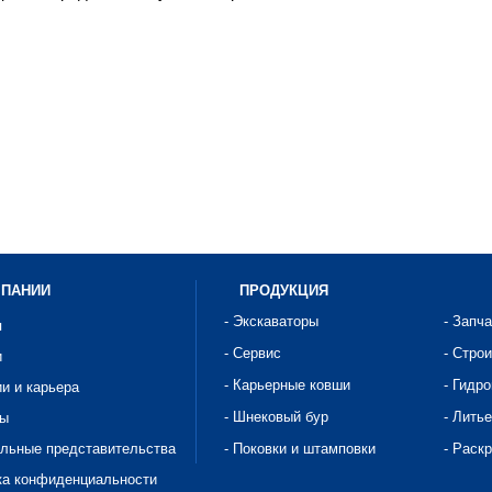
МПАНИИ
ПРОДУКЦИЯ
- Экскаваторы
- Запч
я
- Сервис
- Стро
и
- Карьерные ковши
- Гидр
ии и карьера
- Шнековый бур
- Литье
ты
альные представительства
- Поковки и штамповки
- Раск
ка конфиденциальности