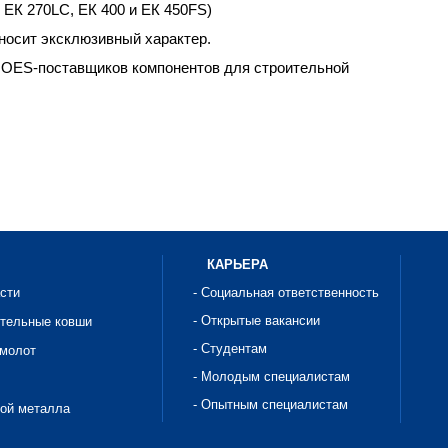
ЕК 270LC, ЕК 400 и ЕК 450FS)
 носит эксклюзивный характер.
у OES-поставщиков компонентов для строительной
КАРЬЕРА
асти
- Социальная ответственность
- Открытые вакансии
ительные ковши
- Студентам
омолот
- Молодым специалистам
- Опытным специалистам
рой металла