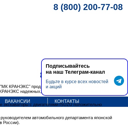
8 (800) 200-77-08
Подписывайтесь
на наш Телеграм-канал
8 (800) 200-77-08
Будьте в курсе всех новостей
 "МК КРАНЭКС" продолжает реализацию проектов по
и акций
Ваш город:
Калининград
ы КРАНЭКС надежных, экономичных и экологичных
ВАКАНСИИ
КОНТАКТЫ
ые экскаваторы с двигателями ISUZU положительно
 руководителем автомобильного департамента японской
в России).