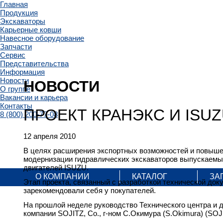
Главная
Продукция
Экскаваторы
Карьерные ковши
Навесное оборудование
Запчасти
Сервис
Представительства
Информация
Новости
НОВОСТИ
О группе
Вакансии и карьера
Контакты
ПРОЕКТ КРАНЭКС И ISU
8 (800) 200-77-08
12 апреля 2010
В целях расширения экспортных возможностей и повыше
модернизации гидравлических экскаваторов выпускаемы
двигателей ISUZU.
О КОМПАНИИ
КАТАЛОГ
ЗА
Этап проекта, связанный с разработкой технической до
зарекомендовали себя у покупателей.
На прошлой неделе руководство Технического центра и 
компании SOJITZ, Co., г-ном С.Окимура (S.Okimura) (S