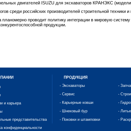
зельных двигателей ISUZU для экскаваторов КРАНЭКС (модели 
логов среди российских производителей строительной техники и
а планомерно проводит политику интеграции в мировую систем
 конкурентоспособной продукции.
МПАНИИ
ПРОДУКЦИЯ
- Экскаваторы
- Запч
я
- Сервис
- Стро
и
- Карьерные ковши
- Гидр
ии и карьера
- Шнековый бур
- Литье
ты
альные представительства
- Поковки и штамповки
- Раск
ка конфиденциальности