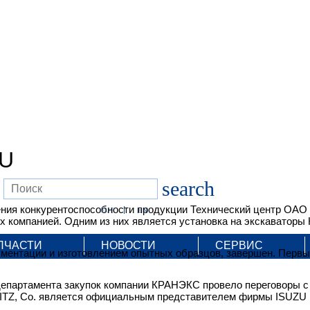
ZU
search
ния конкурентоспособности продукции Технический центр ОАО
RUS
EN
х компанией. Одним из них является установка на экскаватор
ПЧАСТИ
НОВОСТИ
СЕРВИС
кументации и изготовлением опытных образцов, завершен. Перв
департамента закупок компании КРАНЭКС провело переговоры с
OJITZ, Co. является официальным представителем фирмы ISUZU 