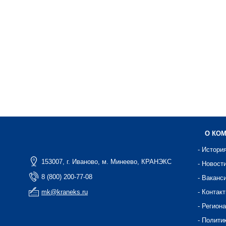
О КО
- Истори
153007, г. Иваново, м. Минеево, КРАНЭКС
- Новост
8 (800) 200-77-08
- Ваканс
mk@kraneks.ru
- Контак
- Регион
- Полити