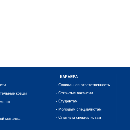
КАРЬЕРА
асти
- Социальная ответственность
- Открытые вакансии
ительные ковши
- Студентам
омолот
- Молодым специалистам
- Опытным специалистам
рой металла