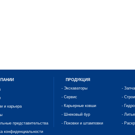
МПАНИИ
ПРОДУКЦИЯ
- Экскаваторы
- Запч
я
- Сервис
- Стро
и
- Карьерные ковши
- Гидр
ии и карьера
- Шнековый бур
- Литье
ты
альные представительства
- Поковки и штамповки
- Раск
ка конфиденциальности