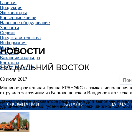
Главная
Продукция
Экскаваторы
Карьерные ковши
Навесное оборудование
Запчасти
Сервис
Представительства
Информация
Новости
НОВОСТИ
О группе
Вакансии и карьера
Контакты
НА ДАЛЬНИЙ ВОСТОК
8 (800) 200-77-08
03 июля 2017
Машиностроительная Группа КРАНЭКС в рамках исполнения ко
отгрузила заказчикам из Благовещенска и Владивостока экска
Данная модель экскаватора разработана для выполнения мели
О КОМПАНИИ
КАТАЛОГ
ЗАПЧАС
удлинено-уширенный гусеничный ход и траки шириной 600, 900 и