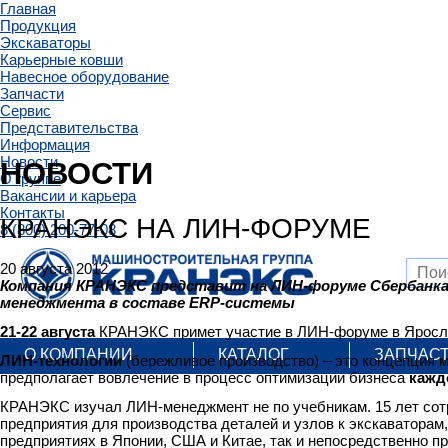
Главная
Продукция
Экскаваторы
Карьерные ковши
Навесное оборудование
Запчасти
Сервис
Представительства
Информация
Новости
НОВОСТИ
О группе
Вакансии и карьера
Контакты
КРАНЭКС НА ЛИН-ФОРУМЕ
8 (800) 200-77-08
20 августа 2012
Компания КРАНЭКС представит на ЛИН-форуме Сбербанка
менеджмента в составе ERP-системы
21-22 августа
КРАНЭКС примет участие в ЛИН-форуме в Яросла
О КОМПАНИИ
КАТАЛОГ
ЗАПЧАС
ЛИН-технологии
(бережливое производство) – это концепция 
предполагает вовлечение в процесс оптимизации бизнеса
кажд
КРАНЭКС изучал ЛИН-менеджмент не по учебникам. 15 лет сот
предприятия для производства деталей и узлов к экскаваторам
предприятиях в Японии, США и Китае, так и непосредственно п