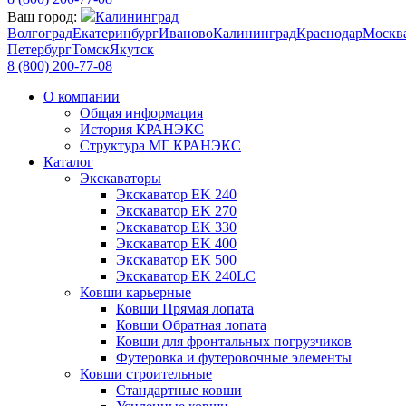
Ваш город:
Калининград
Волгоград
Екатеринбург
Иваново
Калининград
Краснодар
Москв
Петербург
Томск
Якутск
8 (800) 200-77-08
О компании
Общая информация
История КРАНЭКС
Структура МГ КРАНЭКС
Каталог
Экскаваторы
Экскаватор EK 240
Экскаватор EK 270
Экскаватор EK 330
Экскаватор EK 400
Экскаватор EK 500
Экскаватор EK 240LC
Ковши карьерные
Ковши Прямая лопата
Ковши Обратная лопата
Ковши для фронтальных погрузчиков
Футеровка и футеровочные элементы
Ковши строительные
Стандартные ковши